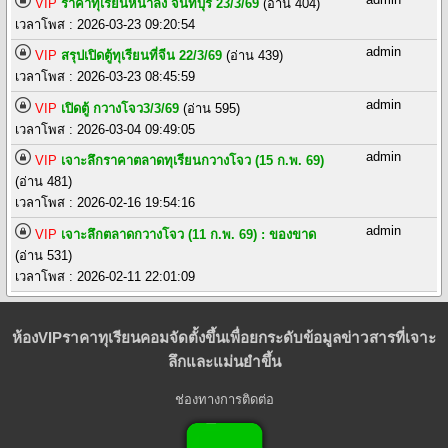
VIP
ราคาทุเรียนหน้าล้ง จันทบุรี 23/3/69
(อ่าน 404)
เวลาโพส : 2026-03-23 09:20:54
admin
VIP
สรุปเปิดตู้ทุเรียนที่จีน 22/3/69
(อ่าน 439)
เวลาโพส : 2026-03-23 08:45:59
admin
VIP
เปิดตู้ กวางโจว3/3/69
(อ่าน 595)
เวลาโพส : 2026-03-04 09:49:05
admin
VIP
เจาะลึกราคาตลาดทุเรียนกวางโจว (15 ก.พ. 69)
(อ่าน 481)
เวลาโพส : 2026-02-16 19:54:16
admin
VIP
เจาะลึกตลาดกวางโจว (11 ก.พ. 69) : ของขาด
(อ่าน 531)
เวลาโพส : 2026-02-11 22:01:09
ห้องVIPราคาทุเรียนคอมจัดตั้งขึ้นเพื่อยกระดับข้อมูลข่าวสารที่เจาะ
ลึกและแม่นยำขึ้น
ช่องทางการติดต่อ